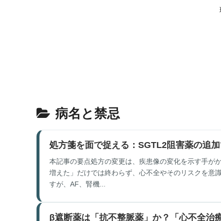
病名と禁忌
処方箋を面で捉える：SGTL2阻害薬の追
本記事の要点処方の変更は、疾患像の変化を示す手がか
増えた」だけでは終わらず、心不全やそのリスクを意識し
すが、AF、腎機...
β遮断薬は「抗不整脈薬」か？「心不全治