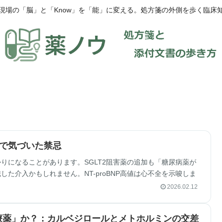
現場の「脳」と「Know」を「能」に変える。処方箋の外側を歩く臨床
加で気づいた禁忌
りになることがあります。SGLT2阻害薬の追加も「糖尿病薬が
た介入かもしれません。NT-proBNP高値は心不全を示唆しま
2026.02.12
療薬」か？：カルベジロールとメトホルミンの交差